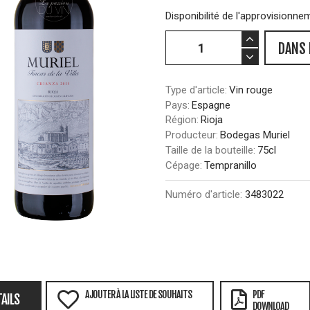
Disponibilité de l'approvisionne
DANS 
Type d'article:
Vin rouge
Pays:
Espagne
Région:
Rioja
Producteur:
Bodegas Muriel
Taille de la bouteille:
75cl
Cépage:
Tempranillo
Numéro d'article:
3483022
AJOUTER À LA LISTE DE SOUHAITS
PDF
AILS
DOWNLOAD