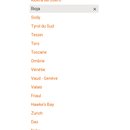
Ribera del Duero
Rioja
Sicily
Tyrol du Sud
Tessin
Toro
Toscane
Ombrie
Vénétie
Vaud - Genève
Valais
Friaul
Hawke's Bay
Zürich
Dao