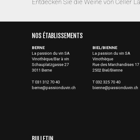
Entdecken Sie die Weine von Celler L
NOS ÉTABLISSEMENTS
BERNE
BIEL/BIENNE
La passion du vin SA
La passion du vin SA
Vinothèque/Bar à vin
Vinothèque
Schauplatzgasse 27
Rue des Marchandises 17
3011 Berne
2502 Biel/Bienne
T 031 312 70 40
T 032 325 70 40
berne@passionduvin.ch
bienne@passionduvin.ch
BULLETIN