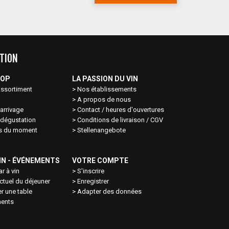
TION
HOP
LA PASSION DU VIN
Assortiment
Nos établissements
A propos de nous
arrivage
Contact / heures d'ouvertures
 dégustation
Conditions de livraison / CGV
ns du moment
Stellenangebote
VIN - ÉVÉNEMENTS
VOTRE COMPTE
ar à vin
S'inscrire
tuel du déjeuner
Enregistrer
r une table
Adapter des données
ents