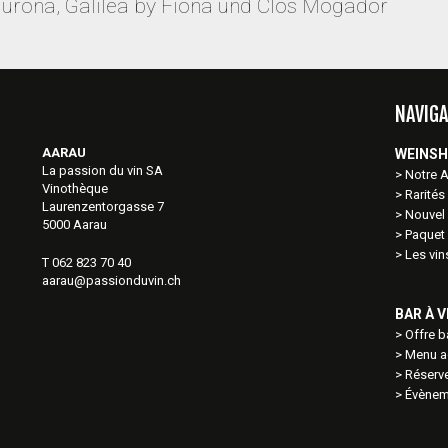
aurona, Galilea by Fiona und Clos Mogador
NAVIGA
AARAU
WEINS
La passion du vin SA
Notre 
Vinothèque
Rarités
Laurenzentorgasse 7
Nouvel 
5000 Aarau
Paquet
Les vi
T 062 823 70 40
aarau@passionduvin.ch
BAR À 
Offre b
Menu ac
Réserve
Évènem