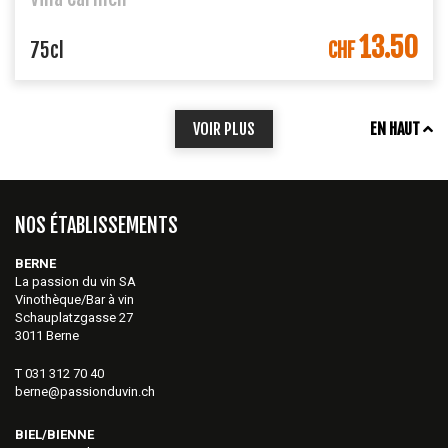
13.50
DANS LE PANIER
75cl
CHF
VOIR PLUS
EN HAUT
NOS ÉTABLISSEMENTS
BERNE
La passion du vin SA
Vinothèque/Bar à vin
Schauplatzgasse 27
3011 Berne
T 031 312 70 40
berne@passionduvin.ch
BIEL/BIENNE