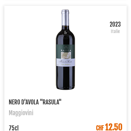
2023
Italie
NERO D'AVOLA "RASULA"
Maggiovini
12.50
DANS LE PANIER
75cl
CHF