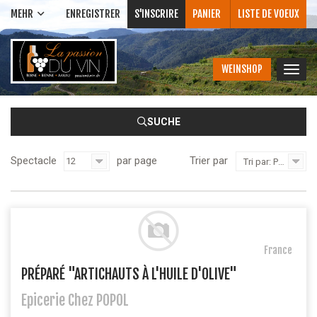
MEHR
ENREGISTRER
S'INSCRIRE
PANIER
LISTE DE VOEUX
WEINSHOP
Bascu
la
navig
SUCHE
Spectacle
par page
Trier par
Tri par: Prix catalogue: du plus bas au plus élevé
France
PRÉPARÉ "ARTICHAUTS À L'HUILE D'OLIVE"
Epicerie Chez POPOL