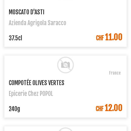
MOSCATO D'ASTI
Azienda Agrigola Saracco
11.00
DANS LE PANIER
37.5cl
CHF
France
COMPOTÉE OLIVES VERTES
Epicerie Chez POPOL
12.00
DANS LE PANIER
240g
CHF