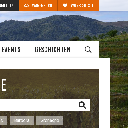
NMELDEN
WARENKORB
WUNSCHLISTE
EVENTS
GESCHICHTEN
HE
us
Barbera
Grenache