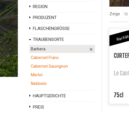
REGION
Zeige
PRODUZENT
FLASCHENGRÖSSE
Raritä
TRAUBENSORTE
Barbera
CURTE
Cabernet Franc
Cabernet Sauvignon
Le Can
Merlot
Nebbiolo
75cl
HAUPTGERICHTE
PREIS