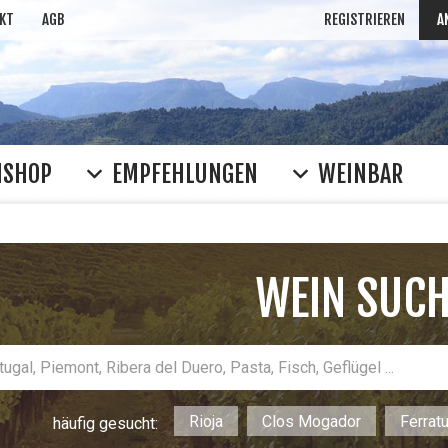
KT
AGB
REGISTRIEREN
A
NSHOP
EMPFEHLUNGEN
WEINBAR
WEIN SUC
Rioja
Clos Mogador
Ferrat
häufig gesucht: