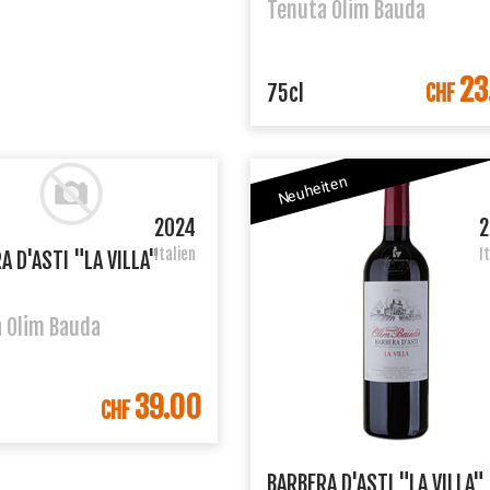
Tenuta Olim Bauda
23
IN DEN WARENK
75cl
CHF
Neuheiten
2024
2
Italien
I
A D'ASTI "LA VILLA"
 Olim Bauda
39.00
IN DEN WARENKORB
CHF
BARBERA D'ASTI "LA VILLA"