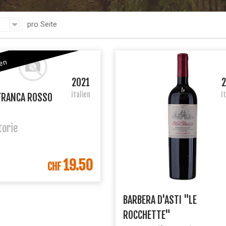
pro Seite
ten
2021
Italien
I
FRANCA ROSSO
torie
19.50
IN DEN WARENKORB
CHF
BARBERA D'ASTI "LE
ROCCHETTE"