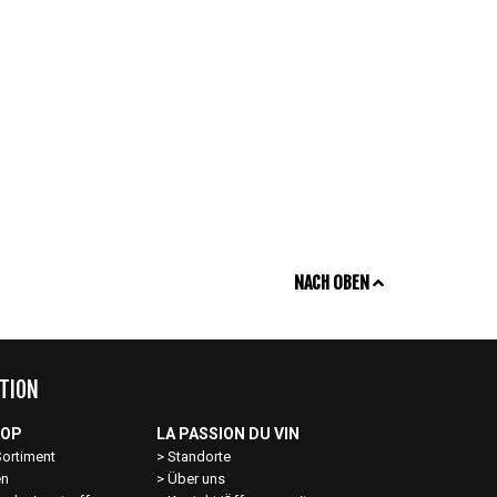
NACH OBEN
TION
HOP
LA PASSION DU VIN
Sortiment
Standorte
en
Über uns