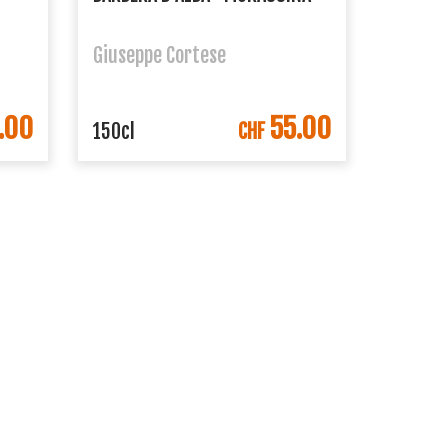
Giuseppe Cortese
.00
55.00
ORB
IN DEN WARENKORB
150cl
CHF