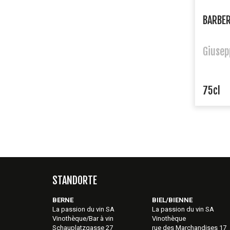
BARBER
Giusep
75cl
STANDORTE
BERNE
BIEL/BIENNE
La passion du vin SA
La passion du vin SA
Vinothèque/Bar à vin
Vinothèque
Schauplatzgasse 27
rue des Marchandises 17