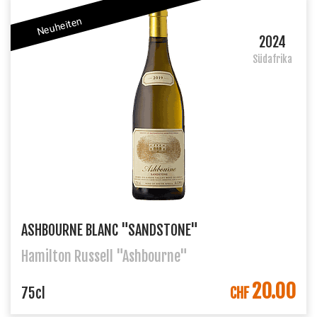
Neuheiten
2024
Südafrika
ASHBOURNE BLANC "SANDSTONE"
Hamilton Russell "Ashbourne"
20.00
IN DEN WARENKORB
75cl
CHF