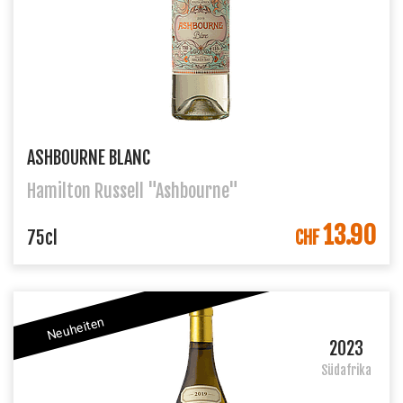
ASHBOURNE BLANC
Hamilton Russell "Ashbourne"
13.90
IN DEN WARENKORB
75cl
CHF
Neuheiten
2023
Südafrika