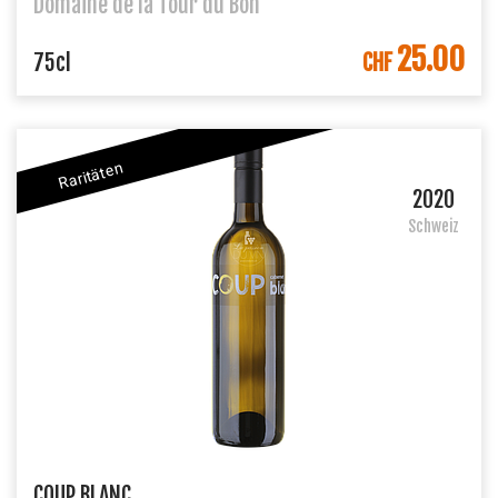
Domaine de la Tour du Bon
25.00
IN DEN WARENKORB
75cl
CHF
Raritäten
2020
Schweiz
COUP BLANC