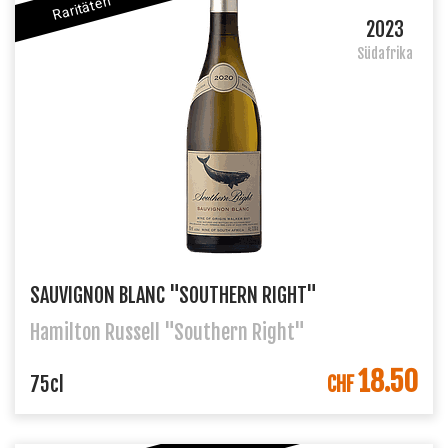
Raritäten
2023
Südafrika
SAUVIGNON BLANC "SOUTHERN RIGHT"
Hamilton Russell "Southern Right"
18.50
IN DEN WARENKORB
75cl
CHF