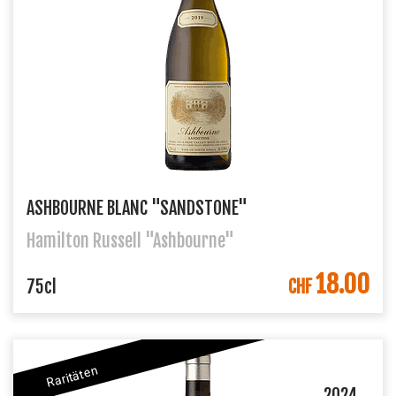
ASHBOURNE BLANC "SANDSTONE"
Hamilton Russell "Ashbourne"
18.00
IN DEN WARENKORB
75cl
CHF
Raritäten
2024