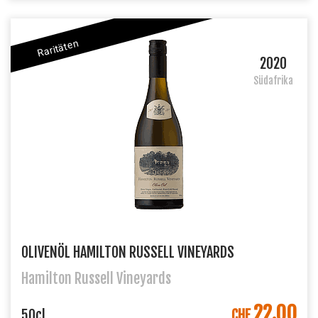
Raritäten
2020
Südafrika
OLIVENÖL HAMILTON RUSSELL VINEYARDS
Hamilton Russell Vineyards
22.00
IN DEN WARENKORB
50cl
CHF