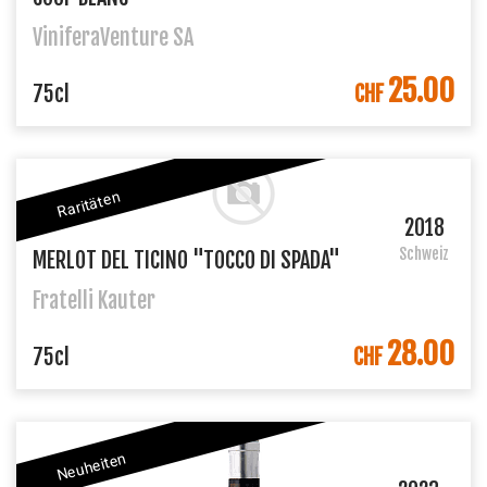
ViniferaVenture SA
25.00
IN DEN WARENKORB
75cl
CHF
Raritäten
2018
Schweiz
MERLOT DEL TICINO "TOCCO DI SPADA"
Fratelli Kauter
28.00
IN DEN WARENKORB
75cl
CHF
Neuheiten