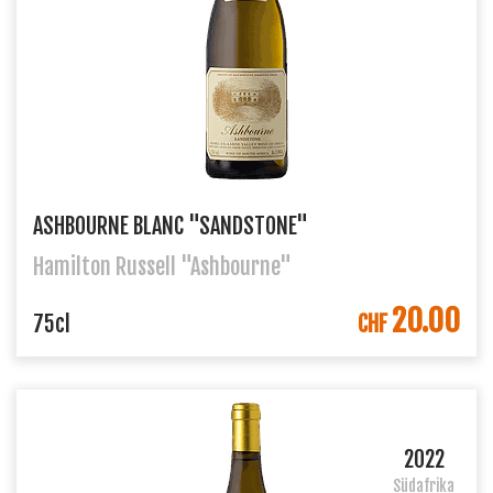
ASHBOURNE BLANC "SANDSTONE"
Hamilton Russell "Ashbourne"
20.00
IN DEN WARENKORB
75cl
CHF
2022
Südafrika