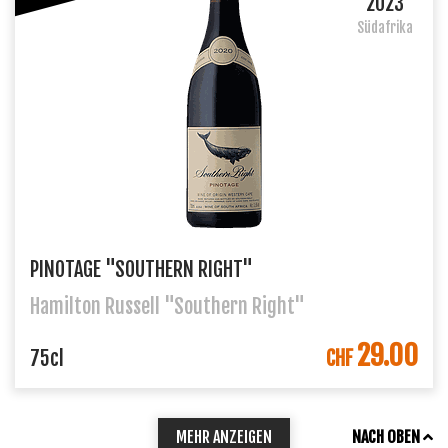
2023
Südafrika
PINOTAGE "SOUTHERN RIGHT"
Hamilton Russell "Southern Right"
29.00
IN DEN WARENKORB
75cl
CHF
MEHR ANZEIGEN
NACH OBEN