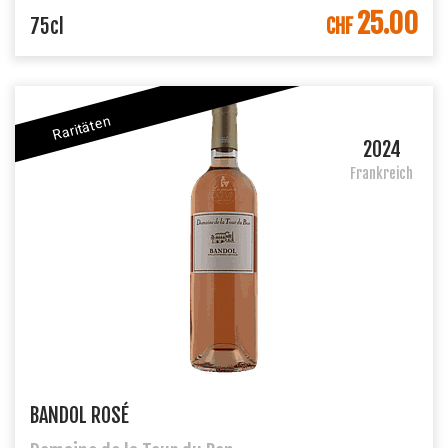
25.00
IN DEN WARENKORB
75cl
CHF
Raritäten
2024
Frankreich
BANDOL ROSÉ