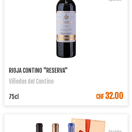
RIOJA CONTINO "RESERVA"
Viñedos del Contino
32.00
IN DEN WARENKORB
75cl
CHF
Spanien