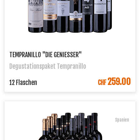
TEMPRANILLO "DIE GENIESSER"
Degustationspaket Tempranillo
259.00
IN DEN WARENKORB
12 Flaschen
CHF
Spanien