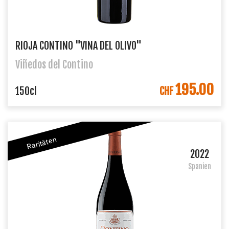
RIOJA CONTINO "VINA DEL OLIVO"
Viñedos del Contino
195.00
IN DEN WARENKORB
150cl
CHF
Raritäten
2022
Spanien