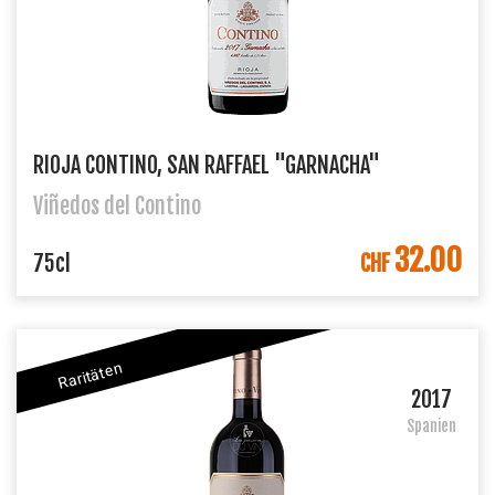
RIOJA CONTINO, SAN RAFFAEL "GARNACHA"
Viñedos del Contino
32.00
IN DEN WARENKORB
75cl
CHF
Raritäten
2017
Spanien