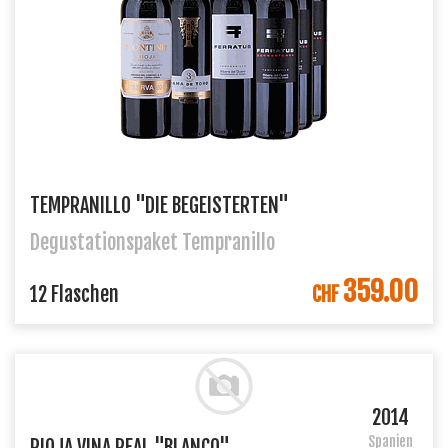
TEMPRANILLO "DIE BEGEISTERTEN"
Degustationspaket Tempranillo
359.00
IN DEN WARENKORB
12 Flaschen
CHF
2014
Spanien
RIOJA VINA REAL "BLANCO"