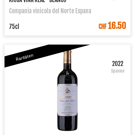
Compania vinicola del Norte Espana
16.50
IN DEN WARENKORB
75cl
CHF
Raritäten
2022
Spanien