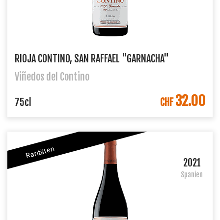
RIOJA CONTINO, SAN RAFFAEL "GARNACHA"
Viñedos del Contino
32.00
IN DEN WARENKORB
75cl
CHF
Raritäten
2021
Spanien