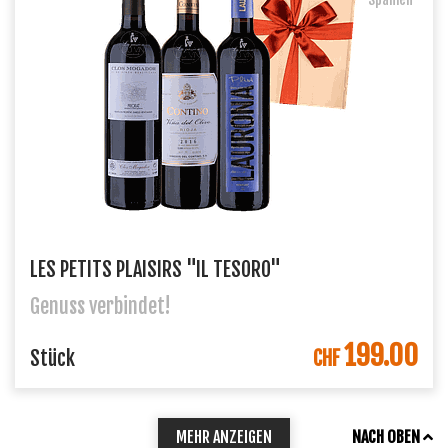
LES PETITS PLAISIRS "IL TESORO"
Genuss verbindet!
199.00
IN DEN WARENKORB
Stück
CHF
MEHR ANZEIGEN
NACH OBEN