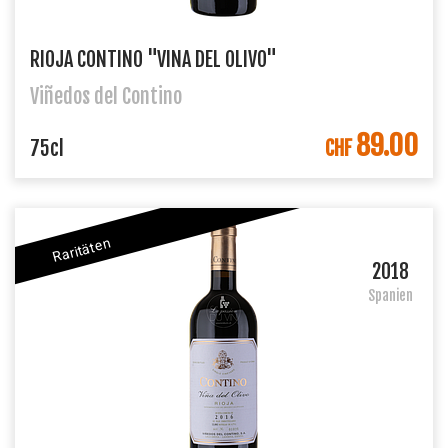
RIOJA CONTINO "VINA DEL OLIVO"
Viñedos del Contino
89.00
IN DEN WARENKORB
75cl
CHF
Raritäten
2018
Spanien