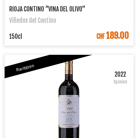
RIOJA CONTINO "VINA DEL OLIVO"
Viñedos del Contino
189.00
IN DEN WARENKORB
150cl
CHF
Raritäten
2022
Spanien