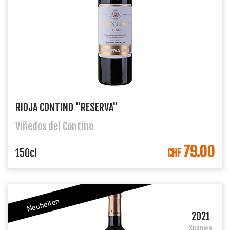
RIOJA CONTINO "RESERVA"
Viñedos del Contino
79.00
IN DEN WARENKORB
150cl
CHF
Neuheiten
2021
Spanien