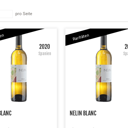
pro Seite
ten
Raritäten
2020
2
Spanien
Sp
BLANC
NELIN BLANC