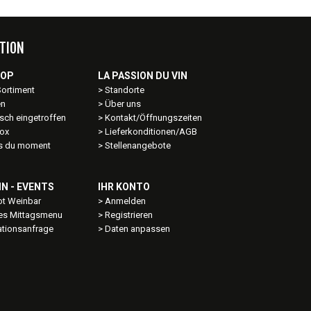
TION
HOP
LA PASSION DU VIN
Sortiment
Standorte
en
Über uns
sch eingetroffen
Kontakt/Öffnungszeiten
ox
Lieferkonditionen/AGB
ns du moment
Stellenangebote
IN - EVENTS
IHR KONTO
t Weinbar
Anmelden
les Mittagsmenu
Registrieren
ationsanfrage
Daten anpassen