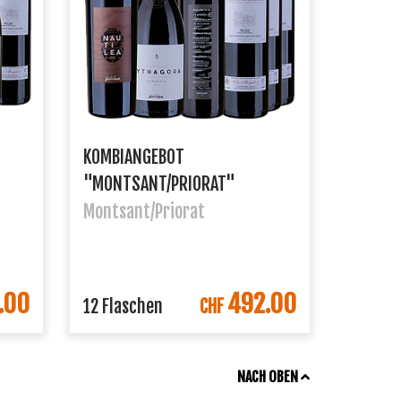
KOMBIANGEBOT
"MONTSANT/PRIORAT"
Montsant/Priorat
.00
492.00
ORB
IN DEN WARENKORB
12 Flaschen
CHF
NACH OBEN