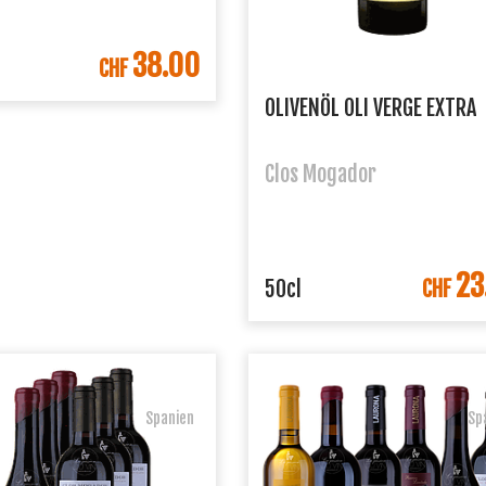
38.00
IN DEN WARENKORB
CHF
OLIVENÖL OLI VERGE EXTRA
Clos Mogador
23
IN DEN WARENK
50cl
CHF
Spanien
Sp