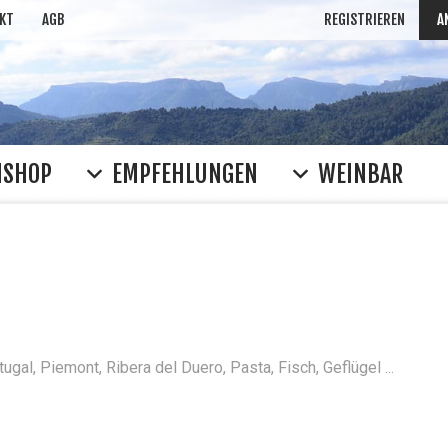
KT
AGB
REGISTRIEREN
A
NSHOP
EMPFEHLUNGEN
WEINBAR
WEIN SUC
Rioja
Clos Mogador
Ferrat
häufig gesucht: