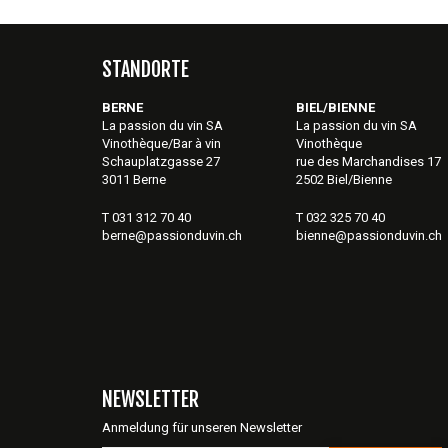
STANDORTE
BERNE
BIEL/BIENNE
La passion du vin SA
La passion du vin SA
Vinothèque/Bar à vin
Vinothèque
Schauplatzgasse 27
rue des Marchandises 17
3011 Berne
2502 Biel/Bienne
T 031 312 70 40
T 032 325 70 40
berne@passionduvin.ch
bienne@passionduvin.ch
NEWSLETTER
Anmeldung für unseren Newsletter