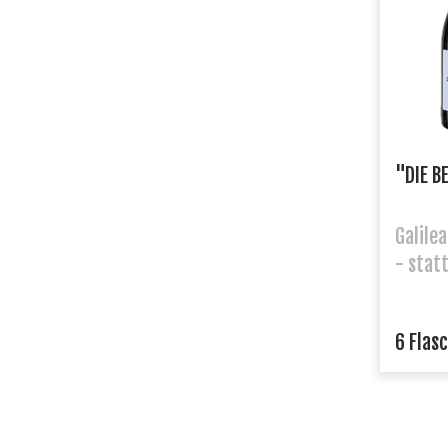
"DIE B
Galile
- stat
6 Flas