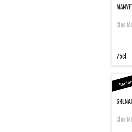
MANYE
Clos M
75cl
Raritä
GRENA
Clos M