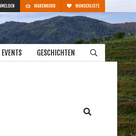
NMELDEN
WARENKORB
WUNSCHLISTE
EVENTS
GESCHICHTEN
HE
us
Barbera
Grenache