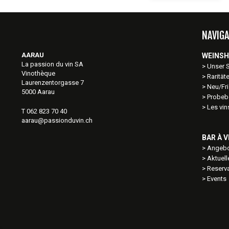
NAVIGA
AARAU
WEINS
La passion du vin SA
Unser 
Vinothèque
Rarität
Laurenzentorgasse 7
Neu/Fri
5000 Aarau
Probeb
Les vi
T 062 823 70 40
aarau@passionduvin.ch
BAR À V
Angebo
Aktuel
Reserv
Events