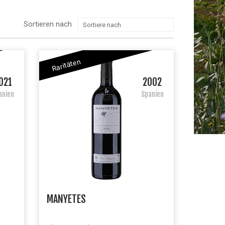
Sortieren nach
Sortiere nach
Raritäten
021
2002
anien
Spanien
MANYETES