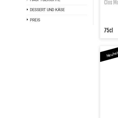
Clos M
DESSERT UND KÄSE
PREIS
75cl
Neuhei