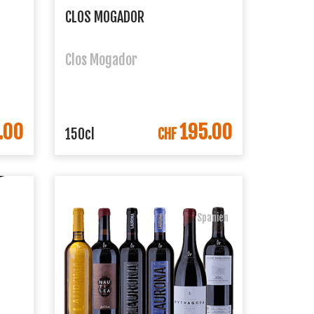
CLOS MOGADOR
Clos Mogador
.00
195.00
ORB
IN DEN WARENKORB
150cl
CHF
Spanien