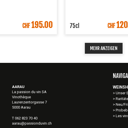
195.00
120
IN DEN WARENKORB
IN DEN WARENK
CHF
75cl
CHF
MEHR ANZEIGEN
NAVIGA
AARAU
WEINS
La passion du vin SA
Unser 
Vinothèque
Rarität
Laurenzentorgasse 7
Neu/Fri
5000 Aarau
Probeb
Les vi
T 062 823 70 40
aarau@passionduvin.ch