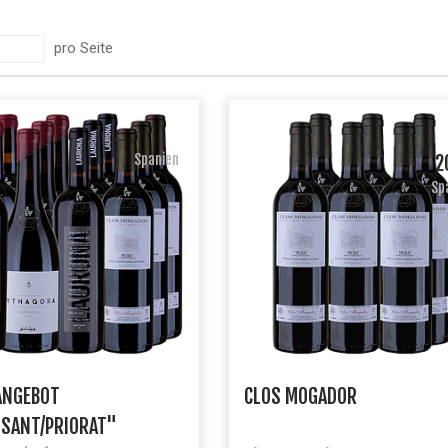
pro Seite
Spanien
2
Sp
ANGEBOT
CLOS MOGADOR
SANT/PRIORAT"