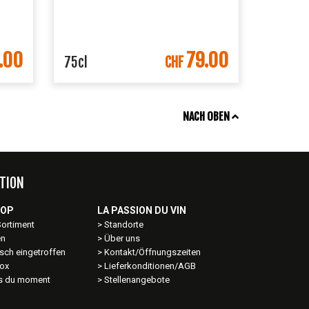
.00
79.00
ORB
IN DEN WARENKORB
75cl
CHF
NACH OBEN
TION
HOP
LA PASSION DU VIN
Sortiment
Standorte
en
Über uns
sch eingetroffen
Kontakt/Öffnungszeiten
ox
Lieferkonditionen/AGB
ns du moment
Stellenangebote