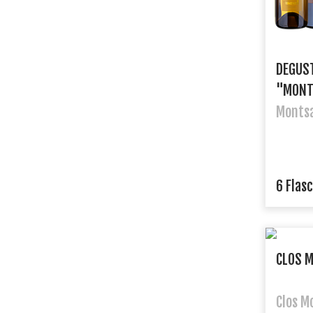
DEGUS
"MONT
Montsa
6 Flas
CLOS 
Clos M