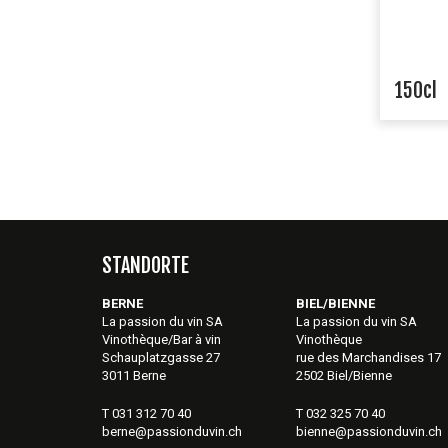
150cl
STANDORTE
BERNE
BIEL/BIENNE
La passion du vin SA
La passion du vin SA
Vinothèque/Bar à vin
Vinothèque
Schauplatzgasse 27
rue des Marchandises 17
3011 Berne
2502 Biel/Bienne
T 031 312 70 40
T 032 325 70 40
berne@passionduvin.ch
bienne@passionduvin.ch