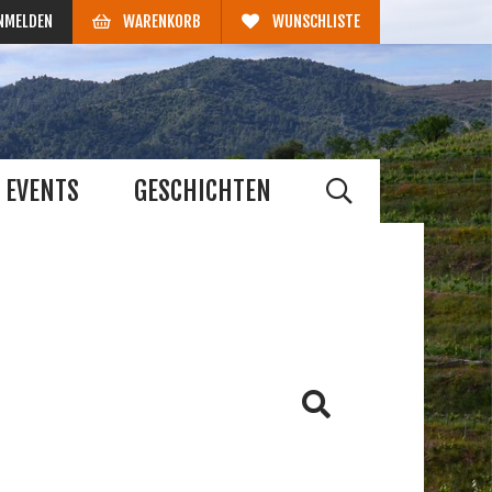
NMELDEN
WARENKORB
WUNSCHLISTE
EVENTS
GESCHICHTEN
HE
us
Barbera
Grenache