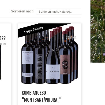
Sortieren nach
Sortieren nach: Katalogpreis: hoch zu niedrig
Degu-Pakete
022
Spanien
anien
KOMBIANGEBOT
"MONTSANT/PRIORAT"