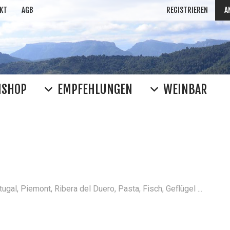
KT
AGB
REGISTRIEREN
A
NSHOP
EMPFEHLUNGEN
WEINBAR
WEIN SUC
Rioja
Clos Mogador
Ferrat
häufig gesucht: