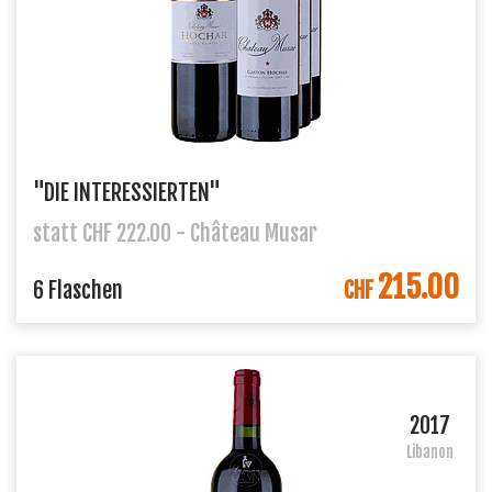
"DIE INTERESSIERTEN"
statt CHF 222.00 - Château Musar
215.00
IN DEN WARENKORB
6 Flaschen
CHF
2017
Libanon