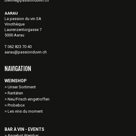
bienne@passionduvin.ch
AARAU
La passion du vin SA
Vinothèque
Laurenzentorgasse 7
5000 Aarau
T 062 823 70 40
aarau@passionduvin.ch
NAVIGATION
WEINSHOP
Unser Sortiment
Raritäten
Neu/Frisch eingetroffen
Probebox
Les vins du moment
BAR À VIN - EVENTS
Angebot Weinbar