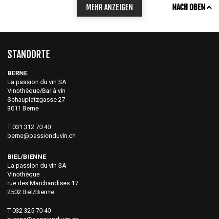
MEHR ANZEIGEN
NACH OBEN
STANDORTE
BERNE
La passion du vin SA
Vinothèque/Bar à vin
Schauplatzgasse 27
3011 Berne
T 031 312 70 40
berne@passionduvin.ch
BIEL/BIENNE
La passion du vin SA
Vinothèque
rue des Marchandises 17
2502 Biel/Bienne
T 032 325 70 40