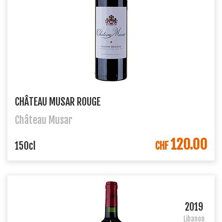
CHÂTEAU MUSAR ROUGE
Château Musar
120.00
IN DEN WARENKORB
150cl
CHF
2019
Libanon