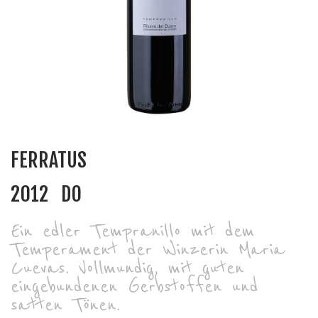
FERRATUS
2012
DO
Ein edler Tempranillo mit dem
Temperament der Winzerin Maria
Cuevas. Vollmundig, mit guten
eingebundenen Gerbstoffen und
satten Tönen.