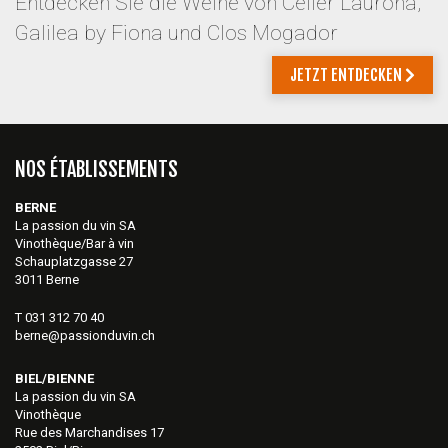
Entdecken Sie die Weine von Celler Laurona,
Galilea by Fiona und Clos Mogador
JETZT ENTDECKEN
NOS ÉTABLISSEMENTS
BERNE
La passion du vin SA
Vinothèque/Bar à vin
Schauplatzgasse 27
3011 Berne
T 031 312 70 40
berne@passionduvin.ch
BIEL/BIENNE
La passion du vin SA
Vinothèque
Rue des Marchandises 17