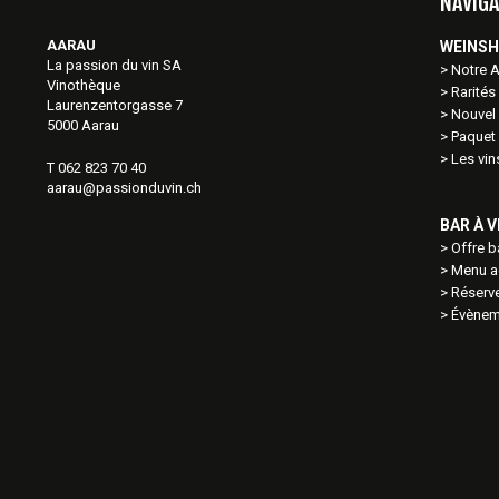
NAVIGA
AARAU
WEINS
La passion du vin SA
Notre 
Vinothèque
Rarités
Laurenzentorgasse 7
Nouvel 
5000 Aarau
Paquet
Les vi
T 062 823 70 40
aarau@passionduvin.ch
BAR À 
Offre b
Menu ac
Réserve
Évènem