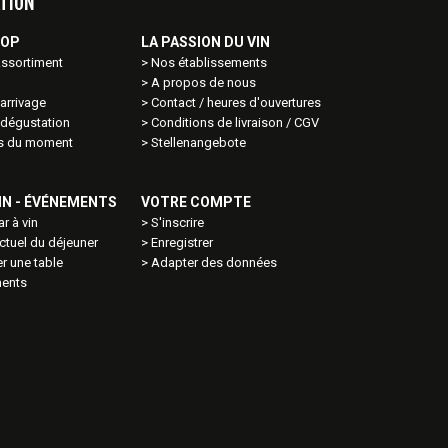
TION
HOP
LA PASSION DU VIN
Assortiment
Nos établissements
A propos de nous
arrivage
Contact / heures d'ouvertures
 dégustation
Conditions de livraison / CGV
ns du moment
Stellenangebote
VIN - ÉVÉNEMENTS
VOTRE COMPTE
ar à vin
S'inscrire
tuel du déjeuner
Enregistrer
r une table
Adapter des données
ents