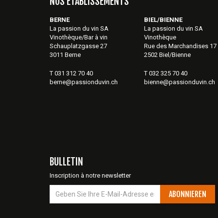
NOS ÉTABLISSEMENTS
BERNE
BIEL/BIENNE
La passion du vin SA
La passion du vin SA
Vinothèque/Bar à vin
Vinothèque
Schauplatzgasse 27
Rue des Marchandises 17
3011 Berne
2502 Biel/Bienne
T 031 312 70 40
T 032 325 70 40
berne@passionduvin.ch
bienne@passionduvin.ch
BULLETIN
Inscription à notre newsletter
ABONNIEREN