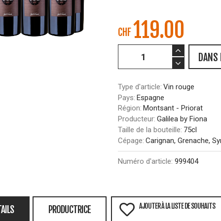
119.00
CHF
DANS 
Type d'article:
Vin rouge
Pays:
Espagne
Région:
Montsant - Priorat
Producteur:
Galilea by Fiona
Taille de la bouteille:
75cl
Cépage:
Carignan, Grenache, Sy
Numéro d'article:
999404
AJOUTER À LA LISTE DE SOUHAITS
AILS
PRODUCTRICE