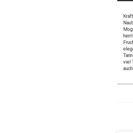
Kräf
Naut
Moga
herr
Fruc
eleg
Tann
viel
auch