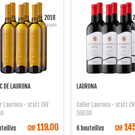
2018
Espagne
E
C DE LAURONA
LAURONA
er Laurona - statt CHF
Celler Laurona - statt CH
00
168.00
119.00
14
teilles
CHF
6 bouteilles
CHF