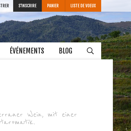
STRER
S'INSCRIRE
PANIER
LISTE DE VOEUX
ÉVÉNEMENTS
BLOG
erraner Wein, mit einer
taromatik.