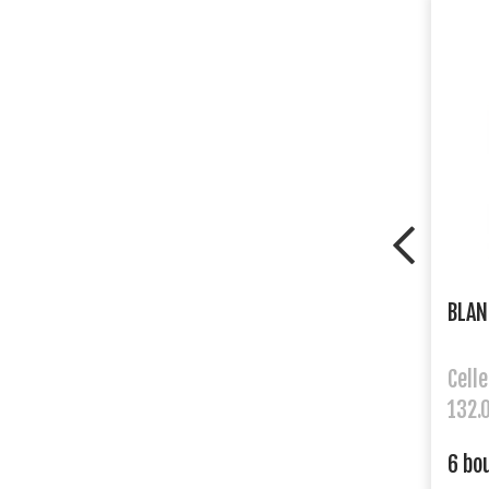
BLAN
Cell
132.
6 bou