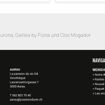
aurona, Galilea by Fiona und Clos Mogador
NAVIGA
AARAU
WEINS
La passion du vin SA
Notre 
Vinothèque
Rarités
Laurenzentorgasse 7
Nouvel 
5000 Aarau
Paquet
Les vi
T 062 823 70 40
aarau@passionduvin.ch