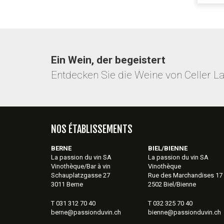
Ein Wein, der begeistert
Entdecken Sie die Weine von Celler L
NOS ÉTABLISSEMENTS
BERNE
BIEL/BIENNE
La passion du vin SA
La passion du vin SA
Vinothèque/Bar à vin
Vinothèque
Schauplatzgasse 27
Rue des Marchandises 17
3011 Berne
2502 Biel/Bienne
T 031 312 70 40
T 032 325 70 40
berne@passionduvin.ch
bienne@passionduvin.ch