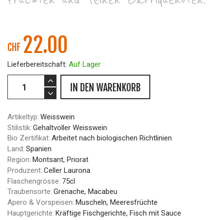
Früchten und feinen Barriquenoten.
22.00
CHF
Lieferbereitschaft:
Auf Lager
IN DEN WARENKORB
Artikeltyp:
Weisswein
Stilistik:
Gehaltvoller Weisswein
Bio Zertifikat:
Arbeitet nach biologischen Richtlinien
Land:
Spanien
Region:
Montsant, Priorat
Produzent:
Celler Laurona
Flaschengrösse:
75cl
Traubensorte:
Grenache, Macabeu
Apero & Vorspeisen:
Muscheln, Meeresfrüchte
Hauptgerichte:
Kräftige Fischgerichte, Fisch mit Sauce