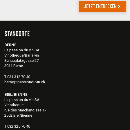
JETZT ENTDECKEN
STANDORTE
BERNE
La passion du vin SA
Vinothèque/Bar à vin
Schauplatzgasse 27
3011 Berne
T 031 312 70 40
berne@passionduvin.ch
BIEL/BIENNE
La passion du vin SA
Vinothèque
rue des Marchandises 17
2502 Biel/Bienne
T 032 325 70 40