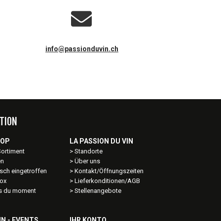
info@passionduvin.ch
TION
HOP
LA PASSION DU VIN
Sortiment
Standorte
en
Über uns
sch eingetroffen
Kontakt/Öffnungszeiten
ox
Lieferkonditionen/AGB
ns du moment
Stellenangebote
IN - EVENTS
IHR KONTO