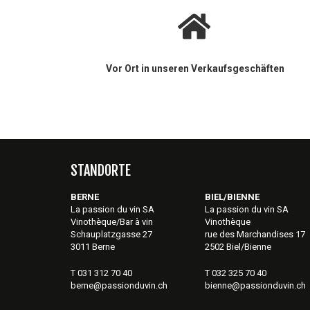
Vor Ort in unseren Verkaufsgeschäften
STANDORTE
BERNE
BIEL/BIENNE
La passion du vin SA
La passion du vin SA
Vinothèque/Bar à vin
Vinothèque
Schauplatzgasse 27
rue des Marchandises 17
3011 Berne
2502 Biel/Bienne
T 031 312 70 40
T 032 325 70 40
berne@passionduvin.ch
bienne@passionduvin.ch