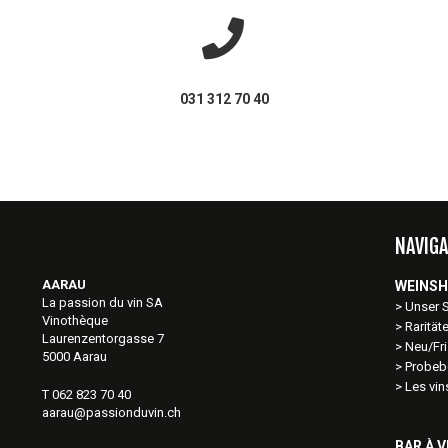
031 312 70 40
NAVIGA
AARAU
WEINS
La passion du vin SA
Unser 
Vinothèque
Rarität
Laurenzentorgasse 7
Neu/Fri
5000 Aarau
Probeb
Les vi
T 062 823 70 40
aarau@passionduvin.ch
BAR À V