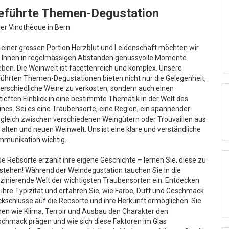
eführte Themen-Degustation
der Vinothèque in Bern
 einer grossen Portion Herzblut und Leidenschaft möchten wir
 Ihnen in regelmässigen Abständen genussvolle Momente
eben. Die Weinwelt ist facettenreich und komplex. Unsere
ührten Themen-Degustationen bieten nicht nur die Gelegenheit,
erschiedliche Weine zu verkosten, sondern auch einen
tieften Einblick in eine bestimmte Thematik in der Welt des
nes. Sei es eine Traubensorte, eine Region, ein spannender
gleich zwischen verschiedenen Weingütern oder Trouvaillen aus
 alten und neuen Weinwelt. Uns ist eine klare und verständliche
munikation wichtig.
e Rebsorte erzählt ihre eigene Geschichte – lernen Sie, diese zu
stehen! Während der Weindegustation tauchen Sie in die
zinierende Welt der wichtigsten Traubensorten ein. Entdecken
 ihre Typizität und erfahren Sie, wie Farbe, Duft und Geschmack
kschlüsse auf die Rebsorte und ihre Herkunft ermöglichen. Sie
nen wie Klima, Terroir und Ausbau den Charakter den
chmack prägen und wie sich diese Faktoren im Glas