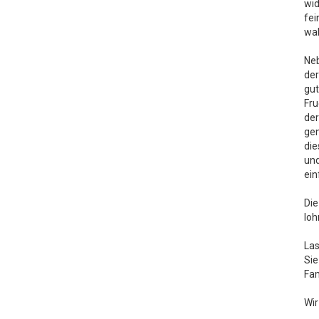
wid
fei
wah
Neb
der
gut
Fru
der
gen
die
und
ein
Die
loh
Las
Sie
Fam
Wir