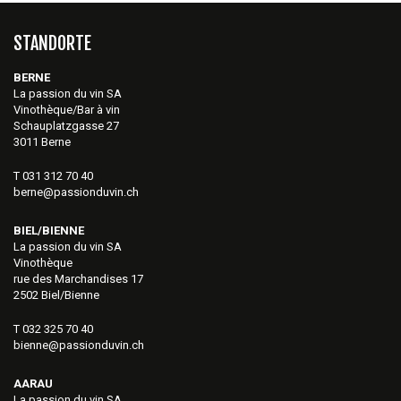
STANDORTE
BERNE
La passion du vin SA
Vinothèque/Bar à vin
Schauplatzgasse 27
3011 Berne
T 031 312 70 40
berne@passionduvin.ch
BIEL/BIENNE
La passion du vin SA
Vinothèque
rue des Marchandises 17
2502 Biel/Bienne
T 032 325 70 40
bienne@passionduvin.ch
AARAU
La passion du vin SA