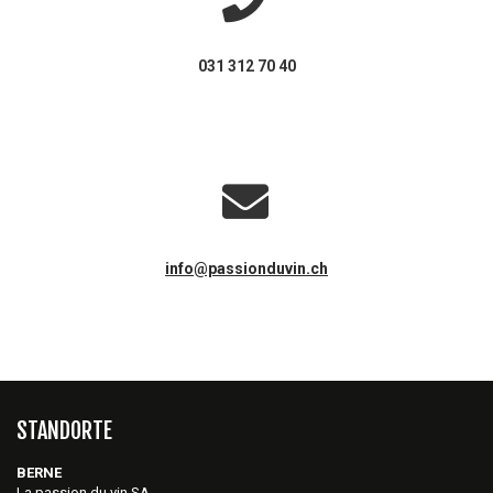
031 312 70 40
info@passionduvin.ch
STANDORTE
BERNE
La passion du vin SA