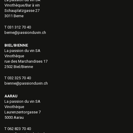
Vinothèque/Bar à vin
Schauplatzgasse 27
3011 Berne
T 031 312 70 40
berne@passionduvin.ch
BIEL/BIENNE
La passion du vin SA
Vinothèque
rue des Marchandises 17
2502 Biel/Bienne
T 032 325 70 40
bienne@passionduvin.ch
AARAU
La passion du vin SA
Vinothèque
Laurenzentorgasse 7
5000 Aarau
T 062 823 70 40