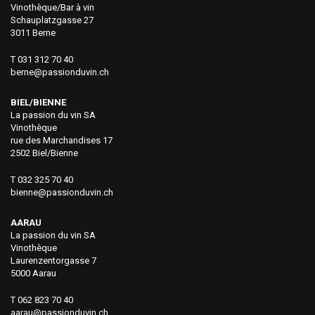
Vinothèque/Bar à vin
Schauplatzgasse 27
3011 Berne
T 031 312 70 40
berne@passionduvin.ch
BIEL/BIENNE
La passion du vin SA
Vinothèque
rue des Marchandises 17
2502 Biel/Bienne
T 032 325 70 40
bienne@passionduvin.ch
AARAU
La passion du vin SA
Vinothèque
Laurenzentorgasse 7
5000 Aarau
T 062 823 70 40
aarau@passionduvin.ch