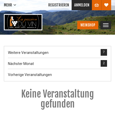
MEHR
REGISTRIEREN
ANMELDEN
WEINSHOP
Navig
ein-/
7
Weitere Veranstaltungen
2
Nächster Monat
Vorherige Veranstaltungen
Keine Veranstaltung
gefunden