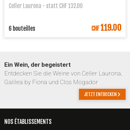
Celler Laurona - statt CHF 132.00
119.00
6 bouteilles
CHF
Ein Wein, der begeistert
Entdecken Sie die Weine von Celler Laurona,
Galilea by Fiona und Clos Mogador
JETZT ENTDECKEN
NOS ÉTABLISSEMENTS