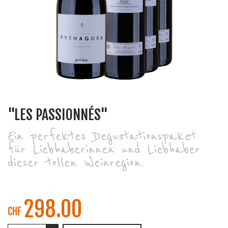
"LES PASSIONNÉS"
Ein perfektes Degustationspaket
für Liebhaberinnen und Liebhaber
dieser tollen Weinregion.
298.00
CHF