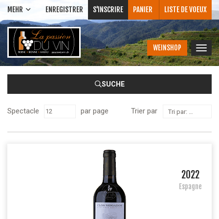
MEHR
ENREGISTRER
S'INSCRIRE
PANIER
LISTE DE VOEUX
WEINSHOP
Bascu
la
navig
SUCHE
Spectacle
par page
Trier par
Tri par: Nom - A à Z
2022
Espagne