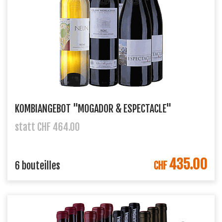
KOMBIANGEBOT "MOGADOR & ESPECTACLE"
statt CHF 464.00
435.00
DANS LE PANIER
6 bouteilles
CHF