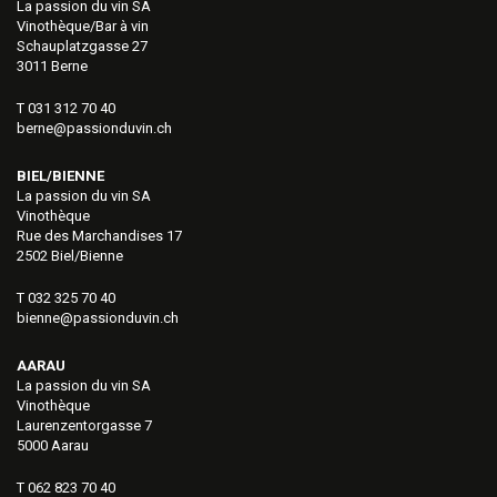
La passion du vin SA
Vinothèque/Bar à vin
Schauplatzgasse 27
3011 Berne
T 031 312 70 40
berne@passionduvin.ch
BIEL/BIENNE
La passion du vin SA
Vinothèque
Rue des Marchandises 17
2502 Biel/Bienne
T 032 325 70 40
bienne@passionduvin.ch
AARAU
La passion du vin SA
Vinothèque
Laurenzentorgasse 7
5000 Aarau
T 062 823 70 40