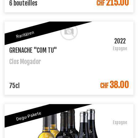
215.00
DANS LE PANIER
6 bouteilles
CHF
Raritäten
2022
Espagne
GRENACHE "COM TU"
Clos Mogador
38.00
DANS LE PANIER
75cl
CHF
Degu-Pakete
Espagne