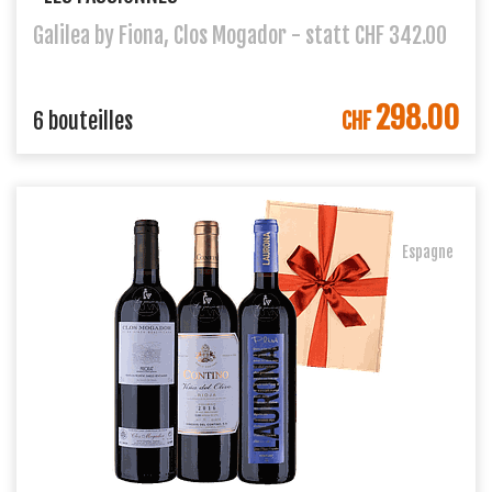
Galilea by Fiona, Clos Mogador - statt CHF 342.00
298.00
DANS LE PANIER
6 bouteilles
CHF
Espagne