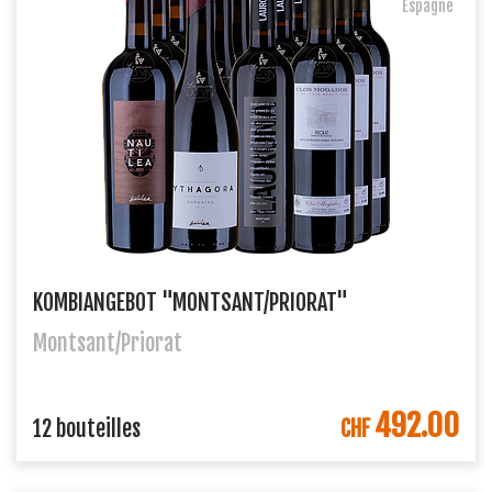
Espagne
KOMBIANGEBOT "MONTSANT/PRIORAT"
Montsant/Priorat
492.00
DANS LE PANIER
12 bouteilles
CHF