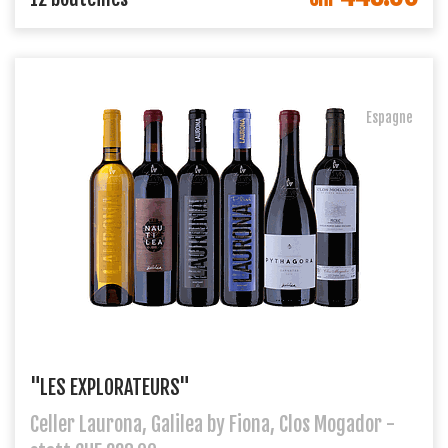
Espagne
"LES EXPLORATEURS"
Celler Laurona, Galilea by Fiona, Clos Mogador -