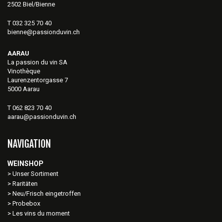
2502 Biel/Bienne
T 032 325 70 40
bienne@passionduvin.ch
AARAU
La passion du vin SA
Vinothèque
Laurenzentorgasse 7
5000 Aarau
T 062 823 70 40
aarau@passionduvin.ch
NAVIGATION
WEINSHOP
Unser Sortiment
Raritäten
Neu/Frisch eingetroffen
Probebox
Les vins du moment