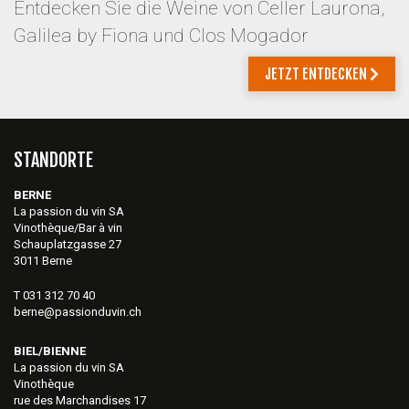
Entdecken Sie die Weine von Celler Laurona,
Galilea by Fiona und Clos Mogador
JETZT ENTDECKEN
STANDORTE
BERNE
La passion du vin SA
Vinothèque/Bar à vin
Schauplatzgasse 27
3011 Berne
T 031 312 70 40
berne@passionduvin.ch
BIEL/BIENNE
La passion du vin SA
Vinothèque
rue des Marchandises 17