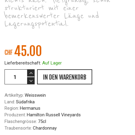
nichts nach. Tiefgründig, schön
strukturiert mit einer
bemerkenswerter Länge und
Lagerungspotential.
45.00
CHF
Lieferbereitschaft:
Auf Lager
IN DEN WARENKORB
Artikeltyp:
Weisswein
Land:
Südafrika
Region:
Hermanus
Produzent:
Hamilton Russell Vineyards
Flaschengrösse:
75cl
Traubensorte:
Chardonnay