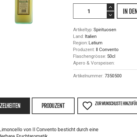
IN DE
Artikeltyp:
Spirituosen
Land:
Italien
Region:
Latium
Produzent:
Il Convento
Flaschengrösse:
50cl
Apero & Vorspeisen:
Artikelnummer:
7350500
ZUR WUNSCHLISTE HINZUFÜ
NZELHEITEN
PRODUZENT
Limoncello von Il Convento besticht durch eine
erbare Fruchtaromatik.