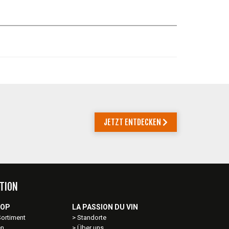
JETZT ENTDECKEN
TION
HOP
LA PASSION DU VIN
Sortiment
Standorte
en
Über uns