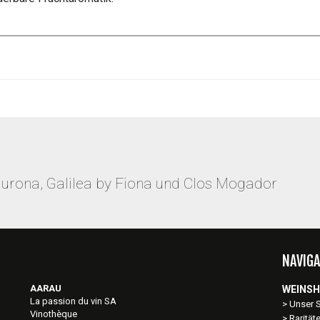
aurona, Galilea by Fiona und Clos Mogador
NAVIGA
AARAU
WEINS
La passion du vin SA
Unser 
Vinothèque
Rarität