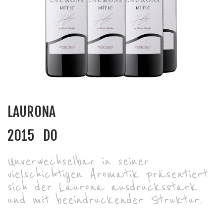
LAURONA
2015
DO
Unverwechselbar in seiner
vielschichtigen Aromatik präsentiert
sich der Laurona ausdrucksstark
und mit beeindruckender Struktur.