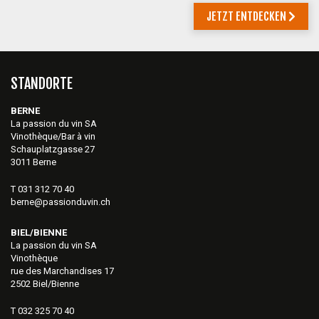
JETZT ENTDECKEN
STANDORTE
BERNE
La passion du vin SA
Vinothèque/Bar à vin
Schauplatzgasse 27
3011 Berne
T 031 312 70 40
berne@passionduvin.ch
BIEL/BIENNE
La passion du vin SA
Vinothèque
rue des Marchandises 17
2502 Biel/Bienne
T 032 325 70 40