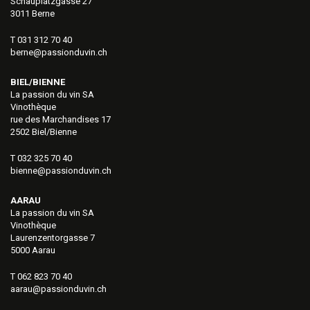
Schauplatzgasse 27
3011 Berne
T 031 312 70 40
berne@passionduvin.ch
BIEL/BIENNE
La passion du vin SA
Vinothèque
rue des Marchandises 17
2502 Biel/Bienne
T 032 325 70 40
bienne@passionduvin.ch
AARAU
La passion du vin SA
Vinothèque
Laurenzentorgasse 7
5000 Aarau
T 062 823 70 40
aarau@passionduvin.ch