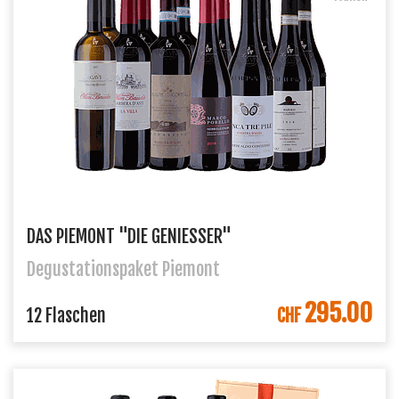
DAS PIEMONT "DIE GENIESSER"
Degustationspaket Piemont
295.00
IN DEN WARENKORB
12 Flaschen
CHF