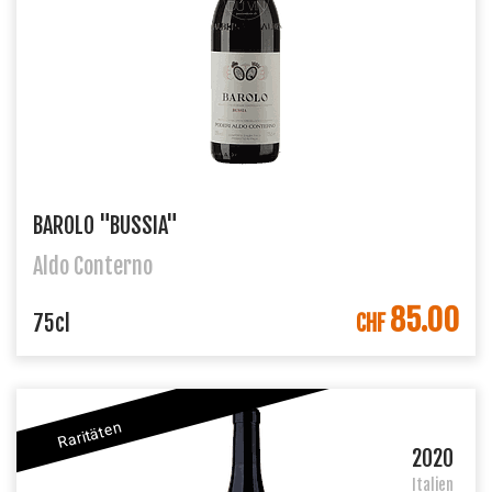
BAROLO "BUSSIA"
Aldo Conterno
85.00
IN DEN WARENKORB
75cl
CHF
Raritäten
2020
Italien