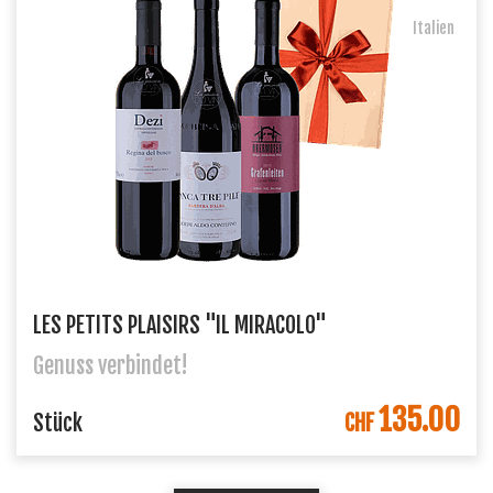
Italien
LES PETITS PLAISIRS "IL MIRACOLO"
Genuss verbindet!
135.00
IN DEN WARENKORB
Stück
CHF