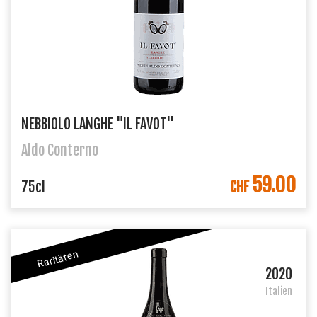
NEBBIOLO LANGHE "IL FAVOT"
Aldo Conterno
59.00
IN DEN WARENKORB
75cl
CHF
Raritäten
2020
Italien