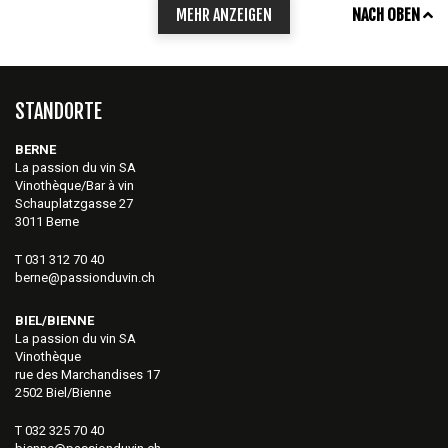
MEHR ANZEIGEN
NACH OBEN
STANDORTE
BERNE
La passion du vin SA
Vinothèque/Bar à vin
Schauplatzgasse 27
3011 Berne
T 031 312 70 40
berne@passionduvin.ch
BIEL/BIENNE
La passion du vin SA
Vinothèque
rue des Marchandises 17
2502 Biel/Bienne
T 032 325 70 40