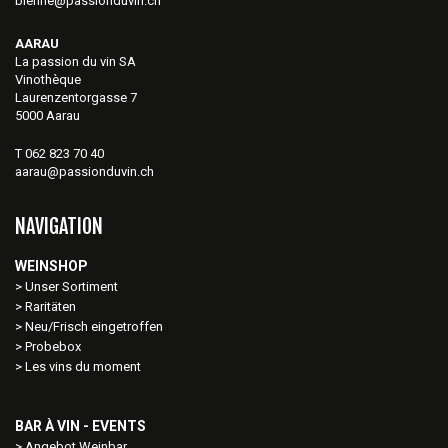
bienne@passionduvin.ch
AARAU
La passion du vin SA
Vinothèque
Laurenzentorgasse 7
5000 Aarau
T 062 823 70 40
aarau@passionduvin.ch
NAVIGATION
WEINSHOP
Unser Sortiment
Raritäten
Neu/Frisch eingetroffen
Probebox
Les vins du moment
BAR À VIN - EVENTS
Angebot Weinbar