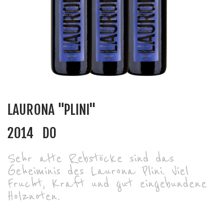
LAURONA "PLINI"
2014
DO
Sehr alte Rebstöcke sind das
Geheiminis des Laurona Plini. Viel
Frucht, Kraft und gut eingebundene
Holznoten.