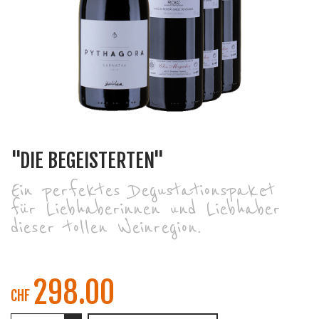
"DIE BEGEISTERTEN"
Ein perfektes Degustationspaket
für Liebhaberinnen und Liebhaber
dieser tollen Weinregion.
298.00
CHF